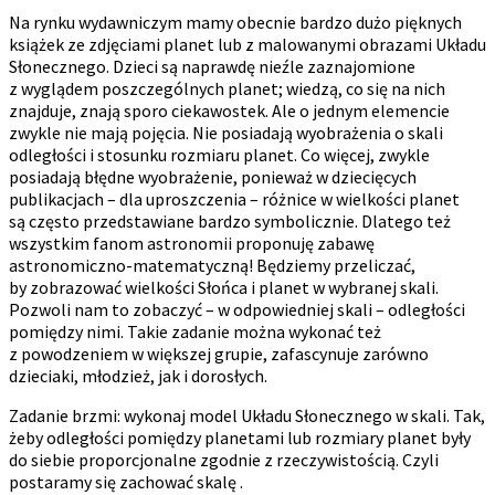
Na rynku wydawniczym mamy obecnie bardzo dużo pięknych
książek ze zdjęciami planet lub z malowanymi obrazami Układu
Słonecznego. Dzieci są naprawdę nieźle zaznajomione
z wyglądem poszczególnych planet; wiedzą, co się na nich
znajduje, znają sporo ciekawostek. Ale o jednym elemencie
zwykle nie mają pojęcia. Nie posiadają wyobrażenia o skali
odległości i stosunku rozmiaru planet. Co więcej, zwykle
posiadają błędne wyobrażenie, ponieważ w dziecięcych
publikacjach – dla uproszczenia – różnice w wielkości planet
są często przedstawiane bardzo symbolicznie. Dlatego też
wszystkim fanom astronomii proponuję zabawę
astronomiczno-matematyczną! Będziemy przeliczać,
by zobrazować wielkości Słońca i planet w wybranej skali.
Pozwoli nam to zobaczyć – w odpowiedniej skali – odległości
pomiędzy nimi. Takie zadanie można wykonać też
z powodzeniem w większej grupie, zafascynuje zarówno
dzieciaki, młodzież, jak i dorosłych.
Zadanie brzmi: wykonaj model Układu Słonecznego w skali. Tak,
żeby odległości pomiędzy planetami lub rozmiary planet były
do siebie proporcjonalne zgodnie z rzeczywistością. Czyli
postaramy się zachować skalę .