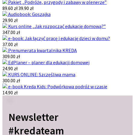
Pakiet „Podróże, przygody i zabawy w plenerze”
89.60 zł
39.90 zł
Audiobook: Goszajka
29.90 zł
Kurs online „Jak rozpocząć edukację domową?”
347.00 zł
e-book: Jak łączyć pracę i edukację dzieci w domu?
37.00 zł
Prenumerata kwartalnika KREDA
309.00 zł
EdPlaner – planer dla edukacji domowej
24.90 zł
KURS ONLINE: Szczęśliwa mama
300.00 zł
e-book Kreda Kids: Podwórkowa podróż w czasie
14.90 zł
Newsletter
#kredateam