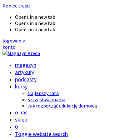
Koniec treści
Opens in a new tab
Opens in a new tab
Opens in a new tab
logowanie
konto
magazyn
artykuły
podcasty
kursy
Najlepszy tata
Szczęśliwa mama
Jak rozpocząć edukację domową
o nas
sklep
0
Toggle website search