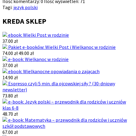
Ilość komentarzy:
0
Ilość wyświetleń:
71
Tagi:
język polski
KREDA SKLEP
ebook: Wielki Post w rodzinie
37.00 zł
Pakiet e-booków: Wielki Post i Wielkanoc w rodzinie
74.00 zł
49.00 zł
e-book: Wielkanoc w rodzinie
37.00 zł
ebook: Wielkanocne opowiadania o zającach
14.90 zł
Espresso czyli 5 min. dla ojcowskiej siły ? (30-dniowy
newsletter)
73.80 zł
e-book: Język polski – przewodnik dla rodziców i uczniów
klas 6-8
48.70 zł
e-book: Matematyka – przewodnik dla rodziców i uczniów
szkół podstawowych
67.00 zł