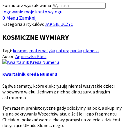
Formularz wyszukiwania
logowanie
moje konto
wyloguj
0
Menu
Zamknij
Kategoria artykułów:
JAK SIĘ UCZYĆ
KOSMICZNE WYMIARY
Tagi:
kosmos
matematyka
natura
nauka
planeta
Autor:
Agnieszka Pleti
Kwartalnik Kreda Numer 3
Są dwa tematy, które elektryzują niemal wszystkie dzieci
w pewnym wieku. Jednym z nich są dinozaury, a drugim
astronomia.
Tym razem prehistoryczne gady odłożymy na bok, a skupimy
się na odkrywaniu Wszechświata, a ściślej: jego fragmentu.
Chciałam pokazać wam ciekawy pomysł na zajęcia z dziećmi
dotyczące Układu Słonecznego.