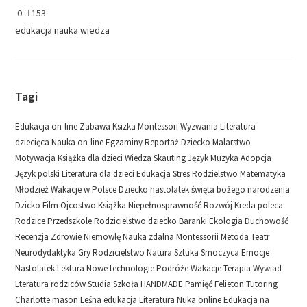
0
153
edukacja
nauka
wiedza
Tagi
Edukacja on-line
Zabawa
Ksizka
Montessori
Wyzwania
Literatura
dziecięca
Nauka on-line
Egzaminy
Reportaż
Dziecko
Malarstwo
Motywacja
Książka dla dzieci
Wiedza
Skauting
Język
Muzyka
Adopcja
Język polski
Literatura dla dzieci
Edukacja
Stres
Rodzielstwo
Matematyka
Młodzież
Wakacje w Polsce
Dziecko nastolatek
święta bożego narodzenia
Dzicko
Film
Ojcostwo
Książka
Niepełnosprawność
Rozwój
Kreda poleca
Rodzice
Przedszkole
Rodzicielstwo dziecko
Baranki
Ekologia
Duchowość
Recenzja
Zdrowie
Niemowlę
Nauka zdalna
Montessorii
Metoda
Teatr
Neurodydaktyka
Gry
Rodzicielstwo
Natura
Sztuka
Smoczyca
Emocje
Nastolatek
Lektura
Nowe technologie
Podróże
Wakacje
Terapia
Wywiad
Lteratura rodziców
Studia
Szkoła
HANDMADE
Pamięć
Felieton
Tutoring
Charlotte mason
Leśna edukacja
Literatura
Nuka online
Edukacja na