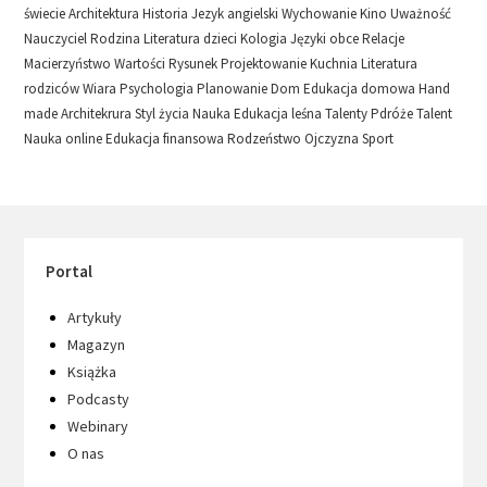
świecie
Architektura
Historia
Jezyk angielski
Wychowanie
Kino
Uważność
Nauczyciel
Rodzina
Literatura dzieci
Kologia
Języki obce
Relacje
Macierzyństwo
Wartości
Rysunek
Projektowanie
Kuchnia
Literatura
rodziców
Wiara
Psychologia
Planowanie
Dom
Edukacja domowa
Hand
made
Architekrura
Styl życia
Nauka
Edukacja leśna
Talenty
Pdróże
Talent
Nauka online
Edukacja finansowa
Rodzeństwo
Ojczyzna
Sport
Portal
Artykuły
Magazyn
Książka
Podcasty
Webinary
O nas