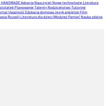
e
HANDMADE
Adopcja
Nauczyciel
Nowe technologie
Lteratura
astolatek
Planowanie
Talenty
Rodzicielstwo
Tutoring
ortaż
Uważność
Edukacja domowa
Jezyk angielski
Film
rapia
Rozwój
Literatura dla dzieci
Młodzież
Pamięć
Nauka zdalna