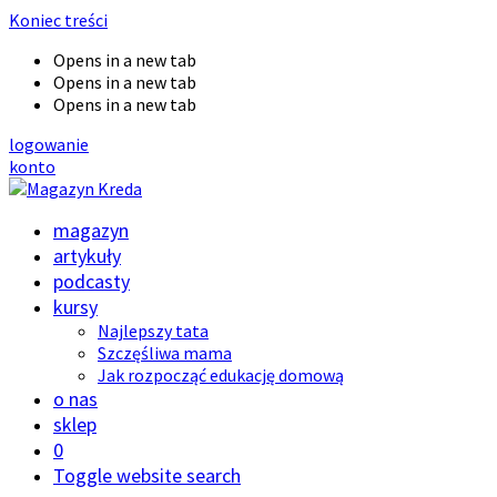
Koniec treści
Opens in a new tab
Opens in a new tab
Opens in a new tab
logowanie
konto
magazyn
artykuły
podcasty
kursy
Najlepszy tata
Szczęśliwa mama
Jak rozpocząć edukację domową
o nas
sklep
0
Toggle website search