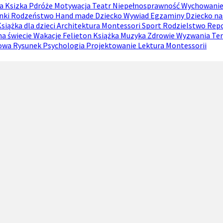
ia
Ksizka
Pdróże
Motywacja
Teatr
Niepełnosprawność
Wychowani
nki
Rodzeństwo
Hand made
Dziecko
Wywiad
Egzaminy
Dziecko n
siążka dla dzieci
Architektura
Montessori
Sport
Rodzielstwo
Rep
na świecie
Wakacje
Felieton
Książka
Muzyka
Zdrowie
Wyzwania
Te
sowa
Rysunek
Psychologia
Projektowanie
Lektura
Montessorii