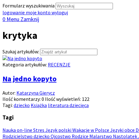
Formularz wyszukiwania
logowanie
moje konto
wyloguj
0
Menu
Zamknij
krytyka
Szukaj artykułów:
Kategoria artykułów:
RECENZJE
Na jedno kopyto
Autor:
Katarzyna Gierycz
Ilość komentarzy:
0
Ilość wyświetleń:
122
Tagi:
dziecko
Książka
literatura dziecięca
Tagi
Nauka on-line
Stres
Język polski
Wakacje w Polsce
Języki obce
Rodzicielstwo dziecko
Ojcostwo
Rodzice
Malarstwo
Nastolatek