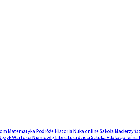
Dom
Matematyka
Podróże
Historia
Nuka online
Szkoła
Macierzyń
Język
Wartości
Niemowlę
Literatura dzieci
Sztuka
Edukacja leśna