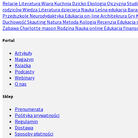
Relacje
Literatura
Wiara
Kuchnia
Dzicko
Ekologia
Ojczyzna
Stud
rodziców
Wiedza
Literatura dziecięca
Nauka
Leśna edukacja
Bara
Przedszkole
Neurodydaktyka
Edukacja on-line
Architekrura
Gry
K
Duchowość
Skauting
Natura
Metoda
Kologia
Recenzja
Edukacja 
Zabawa
Charlotte mason
Rodzina
Nauka online
Edukacja finan
Portal
Artykuły
Magazyn
Książka
Podcasty
Webinary
O nas
Sklep
Prenumerata
Polityka prywatności
Regulamin
Dostawa
Sposoby płatności