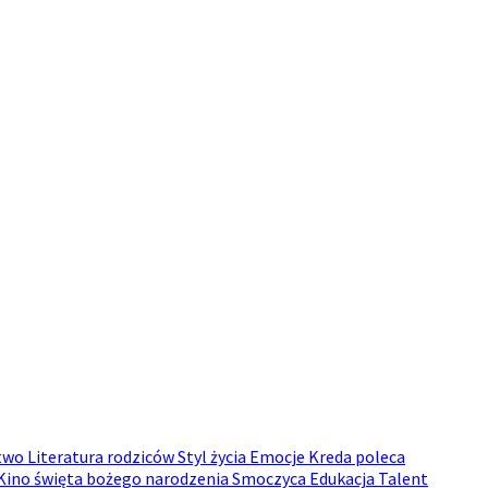
stwo
Literatura rodziców
Styl życia
Emocje
Kreda poleca
Kino
święta bożego narodzenia
Smoczyca
Edukacja
Talent