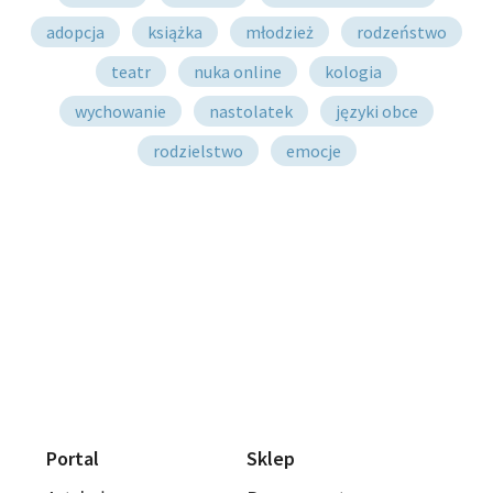
adopcja
książka
młodzież
rodzeństwo
teatr
nuka online
kologia
wychowanie
nastolatek
języki obce
rodzielstwo
emocje
Portal
Sklep