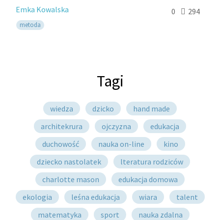
Emka Kowalska
0
294
metoda
Tagi
wiedza
dzicko
hand made
architekrura
ojczyzna
edukacja
duchowość
nauka on-line
kino
dziecko nastolatek
lteratura rodziców
charlotte mason
edukacja domowa
ekologia
leśna edukacja
wiara
talent
matematyka
sport
nauka zdalna