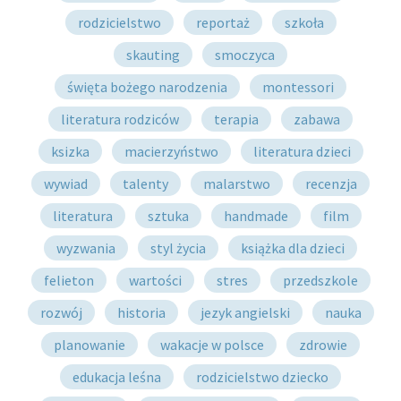
rodzicielstwo
reportaż
szkoła
skauting
smoczyca
święta bożego narodzenia
montessori
literatura rodziców
terapia
zabawa
ksizka
macierzyństwo
literatura dzieci
wywiad
talenty
malarstwo
recenzja
literatura
sztuka
handmade
film
wyzwania
styl życia
książka dla dzieci
felieton
wartości
stres
przedszkole
rozwój
historia
jezyk angielski
nauka
planowanie
wakacje w polsce
zdrowie
edukacja leśna
rodzicielstwo dziecko