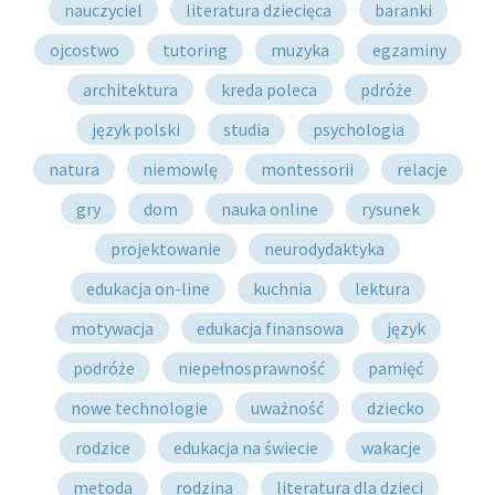
nauczyciel
literatura dziecięca
baranki
ojcostwo
tutoring
muzyka
egzaminy
architektura
kreda poleca
pdróże
język polski
studia
psychologia
natura
niemowlę
montessorii
relacje
gry
dom
nauka online
rysunek
projektowanie
neurodydaktyka
edukacja on-line
kuchnia
lektura
motywacja
edukacja finansowa
język
podróże
niepełnosprawność
pamięć
nowe technologie
uważność
dziecko
rodzice
edukacja na świecie
wakacje
metoda
rodzina
literatura dla dzieci