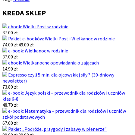
KREDA SKLEP
ebook: Wielki Post w rodzinie
37.00 zł
Pakiet e-booków: Wielki Post i Wielkanoc w rodzinie
74.00 zł
49.00 zł
e-book: Wielkanoc w rodzinie
37.00 zł
ebook: Wielkanocne opowiadania o zającach
14.90 zł
Espresso czyli 5 min. dla ojcowskiej siły ? (30-dniowy
newsletter)
73.80 zł
e-book: Język polski – przewodnik dla rodziców i uczniów
klas 6-8
48.70 zł
e-book: Matematyka – przewodnik dla rodziców i uczniów
szkół podstawowych
67.00 zł
Pakiet „Podróże, przygody i zabawy w plenerze”
89.60 zł
39.90 zł