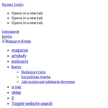
Koniec treści
Opens in a new tab
Opens in a new tab
Opens in a new tab
logowanie
konto
magazyn
artykuły
podcasty
kursy
Najlepszy tata
Szczęśliwa mama
Jak rozpocząć edukację domową
o nas
sklep
0
Toggle website search