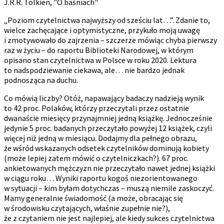
J.R.R. Tolkien, "O baśniach"
„Poziom czytelnictwa najwyższy od sześciu lat…”. Zdanie to,
wielce zachęcające i optymistyczne, przykuło moją uwagę
i zmotywowało do zajrzenia – szczerze mówiąc chyba pierwszy
raz w życiu – do raportu Biblioteki Narodowej, w którym
opisano stan czytelnictwa w Polsce w roku 2020. Lektura
to nadspodziewanie ciekawa, ale… nie bardzo jednak
podnosząca na duchu.
Co mówią liczby? Otóż, napawający badaczy nadzieją wynik
to 42 proc. Polaków, którzy przeczytali przez ostatnie
dwanaście miesięcy przynajmniej jedną książkę. Jednocześnie
jedynie 5 proc. badanych przeczytało powyżej 12 książek, czyli
więcej niż jedną w miesiącu. Dodajmy dla pełnego obrazu,
że wśród wskazanych odsetek czytelników dominują kobiety
(może lepiej zatem mówić o czytelniczkach?). 67 proc.
ankietowanych mężczyzn nie przeczytało nawet jednej książki
w ciągu roku… Wyniki raportu kogoś niezorientowanego
w sytuacji – kim byłam dotychczas – muszą niemile zaskoczyć.
Mamy generalnie świadomość (a może, obracając się
w środowisku czytających, właśnie zupełnie nie?),
że z czytaniem nie jest najlepiej, ale kiedy sukces czytelnictwa