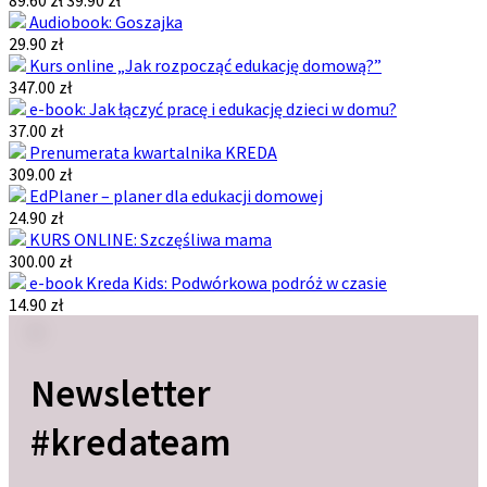
Audiobook: Goszajka
29.90 zł
Kurs online „Jak rozpocząć edukację domową?”
347.00 zł
e-book: Jak łączyć pracę i edukację dzieci w domu?
37.00 zł
Prenumerata kwartalnika KREDA
309.00 zł
EdPlaner – planer dla edukacji domowej
24.90 zł
KURS ONLINE: Szczęśliwa mama
300.00 zł
e-book Kreda Kids: Podwórkowa podróż w czasie
14.90 zł
Newsletter
#kredateam