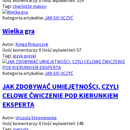
Ilość komentarzy:
0
Ilość wyświetleń:
314
Tagi:
charlotte mason
Kategoria artykułów:
JAK SIĘ UCZYĆ
Wielka gra
Autor:
Kinga Rybarczyk
Ilość komentarzy:
0
Ilość wyświetleń:
57
Tagi:
język polski
Kategoria artykułów:
JAK SIĘ UCZYĆ
JAK ZDOBYWAĆ UMIEJĘTNOŚCI, CZYLI
CELOWE ĆWICZENIE POD KIERUNKIEM
EKSPERTA
Autor:
Urszula Stępniewska
Ilość komentarzy:
0
Ilość wyświetleń:
148
Tagi:
metoda