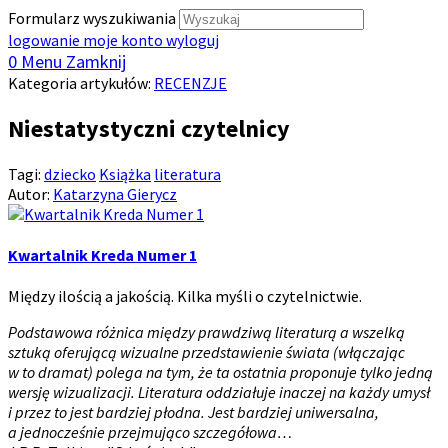
Formularz wyszukiwania
logowanie
moje konto
wyloguj
0
Menu
Zamknij
Kategoria artykułów:
RECENZJE
Niestatystyczni czytelnicy
Tagi:
dziecko
Książka
literatura
Autor:
Katarzyna Gierycz
Kwartalnik Kreda Numer 1
Między ilością a jakością. Kilka myśli o czytelnictwie.
Podstawowa różnica między prawdziwą literaturą a wszelką
sztuką oferującą wizualne przedstawienie świata (włączając
w to dramat) polega na tym, że ta ostatnia proponuje tylko jedną
wersję wizualizacji. Literatura oddziałuje inaczej na każdy umysł
i przez to jest bardziej płodna. Jest bardziej uniwersalna,
a jednocześnie przejmująco szczegółowa…