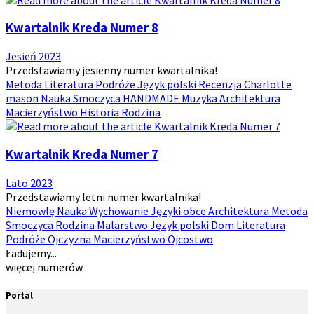
Kwartalnik Kreda Numer 8
Jesień 2023
Przedstawiamy jesienny numer kwartalnika!
Metoda
Literatura
Podróże
Język polski
Recenzja
Charlotte
mason
Nauka
Smoczyca
HANDMADE
Muzyka
Architektura
Macierzyństwo
Historia
Rodzina
Kwartalnik Kreda Numer 7
Lato 2023
Przedstawiamy letni numer kwartalnika!
Niemowlę
Nauka
Wychowanie
Języki obce
Architektura
Metoda
Smoczyca
Rodzina
Malarstwo
Język polski
Dom
Literatura
Podróże
Ojczyzna
Macierzyństwo
Ojcostwo
Ładujemy...
więcej numerów
Portal