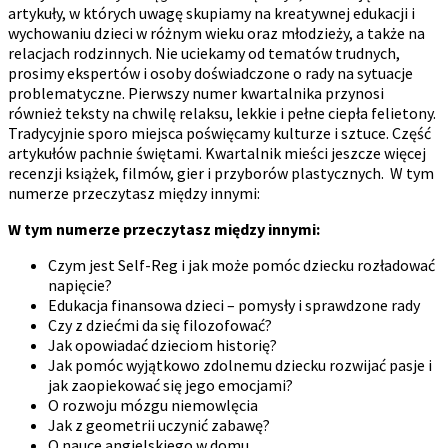
artykuły, w których uwagę skupiamy na kreatywnej edukacji i
wychowaniu dzieci w różnym wieku oraz młodzieży, a także na
relacjach rodzinnych. Nie uciekamy od tematów trudnych,
prosimy ekspertów i osoby doświadczone o rady na sytuacje
problematyczne. Pierwszy numer kwartalnika przynosi
również teksty na chwilę relaksu, lekkie i pełne ciepła felietony.
Tradycyjnie sporo miejsca poświęcamy kulturze i sztuce. Część
artykułów pachnie świętami. Kwartalnik mieści jeszcze więcej
recenzji książek, filmów, gier i przyborów plastycznych. W tym
numerze przeczytasz między innymi:
W tym numerze przeczytasz między innymi:
Czym jest Self-Reg i jak może pomóc dziecku rozładować
napięcie?
Edukacja finansowa dzieci – pomysły i sprawdzone rady
Czy z dziećmi da się filozofować?
Jak opowiadać dzieciom historię?
Jak pomóc wyjątkowo zdolnemu dziecku rozwijać pasje i
jak zaopiekować się jego emocjami?
O rozwoju mózgu niemowlęcia
Jak z geometrii uczynić zabawę?
O nauce angielskiego w domu