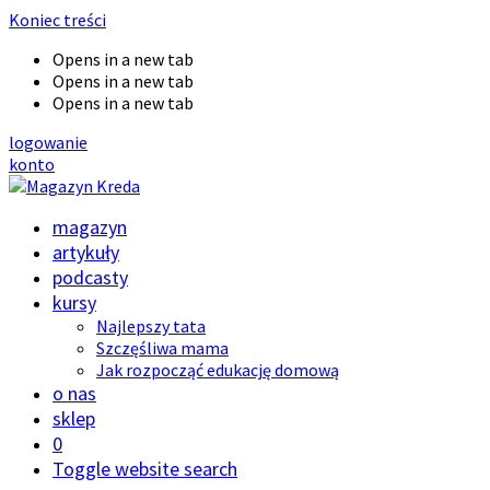
Koniec treści
Opens in a new tab
Opens in a new tab
Opens in a new tab
logowanie
konto
magazyn
artykuły
podcasty
kursy
Najlepszy tata
Szczęśliwa mama
Jak rozpocząć edukację domową
o nas
sklep
0
Toggle website search