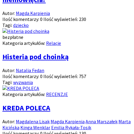
Autor:
Magda Karpienia
Ilość komentarzy:
0
Ilość wyświetleń:
230
Tagi:
dziecko
bezpłatne
Kategoria artykułów:
Relacje
Histeria pod choinką
Autor:
Natalia Fedan
Ilość komentarzy:
0
Ilość wyświetleń:
757
Tagi:
wyzwania
Kategoria artykułów:
RECENZJE
KREDA POLECA
Autor:
Magdalena Lisak
Magda Karpienia
Anna Marszałek
Marta
Kicińska
Kinga Wenklar
Emilia Rykała-Tosik
Ilość komentarzy:
0
Ilość wyświetleń:
130