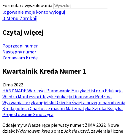
Formularz wyszukiwania
logowanie
moje konto
wyloguj
0
Menu
Zamknij
Czytaj więcej
Poprzedni numer
Następny numer
Zamawiam Kredę
Kwartalnik Kreda Numer 1
Zima 2022
HANDMADE
Wartości
Planowanie
Muzyka
Historia
Edukacja
Wiedza
Montessori
Język
Edukacja finansowa
Rodzina
Wyzwania
Jezyk angielski
Dziecko
święta bożego narodzenia
Kreda poleca
Charlotte mason
Matematyka
Sztuka
Książka
Projektowanie
Smoczyca
Oddajemy w Wasze ręce pierwszy numer: ZIMA 2022. Nowe
działy:
W domowym kręgu
oraz
Jak się uczyć
, zawierają liczne