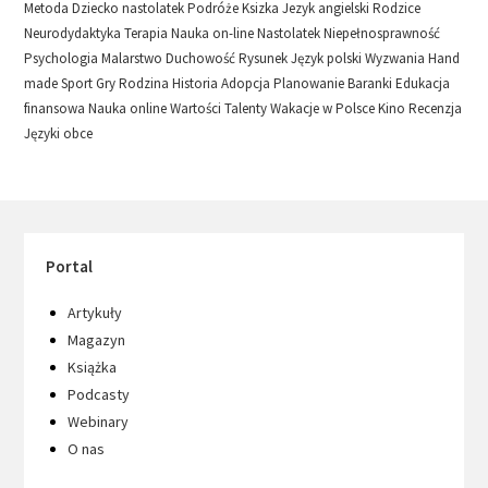
Metoda
Dziecko nastolatek
Podróże
Ksizka
Jezyk angielski
Rodzice
Neurodydaktyka
Terapia
Nauka on-line
Nastolatek
Niepełnosprawność
Psychologia
Malarstwo
Duchowość
Rysunek
Język polski
Wyzwania
Hand
made
Sport
Gry
Rodzina
Historia
Adopcja
Planowanie
Baranki
Edukacja
finansowa
Nauka online
Wartości
Talenty
Wakacje w Polsce
Kino
Recenzja
Języki obce
Portal
Artykuły
Magazyn
Książka
Podcasty
Webinary
O nas