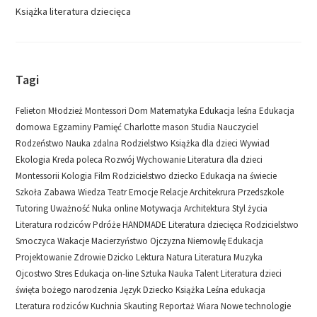
Książka
literatura dziecięca
Tagi
Felieton
Młodzież
Montessori
Dom
Matematyka
Edukacja leśna
Edukacja
domowa
Egzaminy
Pamięć
Charlotte mason
Studia
Nauczyciel
Rodzeństwo
Nauka zdalna
Rodzielstwo
Książka dla dzieci
Wywiad
Ekologia
Kreda poleca
Rozwój
Wychowanie
Literatura dla dzieci
Montessorii
Kologia
Film
Rodzicielstwo dziecko
Edukacja na świecie
Szkoła
Zabawa
Wiedza
Teatr
Emocje
Relacje
Architekrura
Przedszkole
Tutoring
Uważność
Nuka online
Motywacja
Architektura
Styl życia
Literatura rodziców
Pdróże
HANDMADE
Literatura dziecięca
Rodzicielstwo
Smoczyca
Wakacje
Macierzyństwo
Ojczyzna
Niemowlę
Edukacja
Projektowanie
Zdrowie
Dzicko
Lektura
Natura
Literatura
Muzyka
Ojcostwo
Stres
Edukacja on-line
Sztuka
Nauka
Talent
Literatura dzieci
święta bożego narodzenia
Język
Dziecko
Książka
Leśna edukacja
Lteratura rodziców
Kuchnia
Skauting
Reportaż
Wiara
Nowe technologie