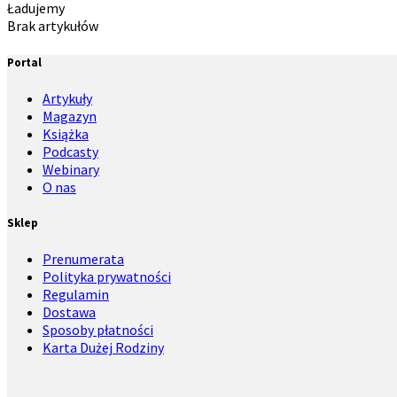
Ładujemy
Brak artykułów
Portal
Artykuły
Magazyn
Książka
Podcasty
Webinary
O nas
Sklep
Prenumerata
Polityka prywatności
Regulamin
Dostawa
Sposoby płatności
Karta Dużej Rodziny