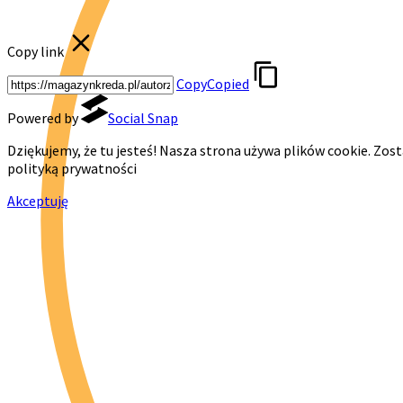
Copy link
Copy
Copied
Powered by
Social Snap
Dziękujemy, że tu jesteś! Nasza strona używa plików cookie. Zos
polityką prywatności
Akceptuję