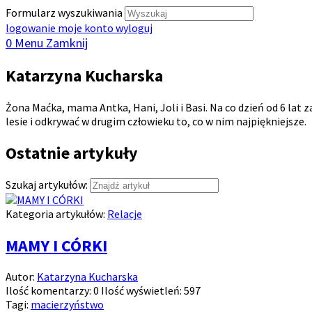
Formularz wyszukiwania
logowanie
moje konto
wyloguj
0
Menu
Zamknij
Katarzyna Kucharska
Żona Maćka, mama Antka, Hani, Joli i Basi. Na co dzień od 6 lat z
lesie i odkrywać w drugim człowieku to, co w nim najpiękniejsze.
Ostatnie artykuły
Szukaj artykułów:
Kategoria artykułów:
Relacje
MAMY I CÓRKI
Autor:
Katarzyna Kucharska
Ilość komentarzy:
0
Ilość wyświetleń:
597
Tagi:
macierzyństwo