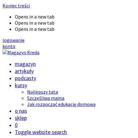
Koniec treści
Opens in a new tab
Opens in a new tab
Opens in a new tab
logowanie
konto
magazyn
artykuły
podcasty
kursy
Najlepszy tata
Szczęśliwa mama
Jak rozpocząć edukację domową
o nas
sklep
0
Toggle website search