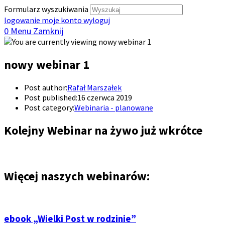
Formularz wyszukiwania
logowanie
moje konto
wyloguj
0
Menu
Zamknij
nowy webinar 1
Post author:
Rafał Marszałek
Post published:
16 czerwca 2019
Post category:
Webinaria - planowane
Kolejny Webinar na żywo już wkrótce
Więcej naszych webinarów:
ebook „Wielki Post w rodzinie”