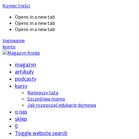
Koniec treści
Opens in a new tab
Opens in a new tab
Opens in a new tab
logowanie
konto
magazyn
artykuły
podcasty
kursy
Najlepszy tata
Szczęśliwa mama
Jak rozpocząć edukację domową
o nas
sklep
0
Toggle website search