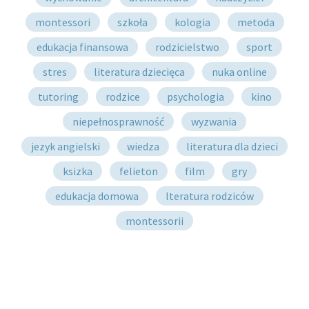
montessori
szkoła
kologia
metoda
edukacja finansowa
rodzicielstwo
sport
stres
literatura dziecięca
nuka online
tutoring
rodzice
psychologia
kino
niepełnosprawność
wyzwania
jezyk angielski
wiedza
literatura dla dzieci
ksizka
felieton
film
gry
edukacja domowa
lteratura rodziców
montessorii