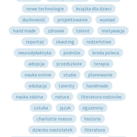
nowe technologie
książka dla dzieci
duchowość
projektowanie
wywiad
hand made
zdrowie
talent
motywacja
reportaż
skauting
rodzeństwo
neurodydaktyka
podróże
kreda poleca
adopcja
przedszkole
terapia
nauka online
studia
planowanie
edukacja
talenty
handmade
nauka zdalna
natura
literatura rodziców
sztuka
język
egzaminy
charlotte mason
historia
dziecko nastolatek
literatura