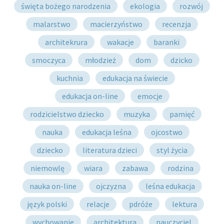
święta bożego narodzenia
ekologia
rozwój
malarstwo
macierzyństwo
recenzja
architekrura
wakacje
baranki
smoczyca
młodzież
dom
dzicko
kuchnia
edukacja na świecie
edukacja on-line
emocje
rodzicielstwo dziecko
muzyka
pamięć
nauka
edukacja leśna
ojcostwo
dziecko
literatura dzieci
styl życia
niemowlę
wiara
zabawa
rodzina
nauka on-line
ojczyzna
leśna edukacja
język polski
relacje
pdróże
lektura
wychowanie
architektura
nauczyciel