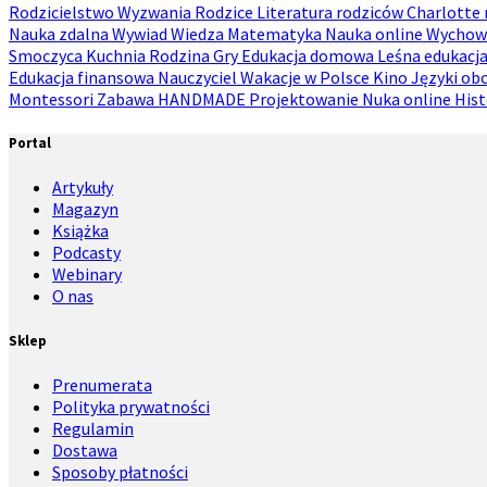
Rodzicielstwo
Wyzwania
Rodzice
Literatura rodziców
Charlotte
Nauka zdalna
Wywiad
Wiedza
Matematyka
Nauka online
Wychow
Smoczyca
Kuchnia
Rodzina
Gry
Edukacja domowa
Leśna edukacj
Edukacja finansowa
Nauczyciel
Wakacje w Polsce
Kino
Języki ob
Montessori
Zabawa
HANDMADE
Projektowanie
Nuka online
Hist
Portal
Artykuły
Magazyn
Książka
Podcasty
Webinary
O nas
Sklep
Prenumerata
Polityka prywatności
Regulamin
Dostawa
Sposoby płatności