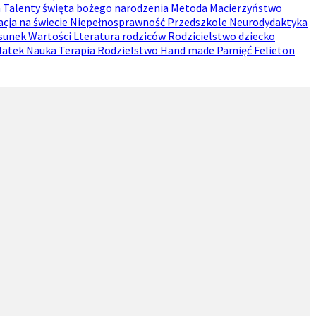
a
Talenty
święta bożego narodzenia
Metoda
Macierzyństwo
cja na świecie
Niepełnosprawność
Przedszkole
Neurodydaktyka
sunek
Wartości
Lteratura rodziców
Rodzicielstwo dziecko
latek
Nauka
Terapia
Rodzielstwo
Hand made
Pamięć
Felieton