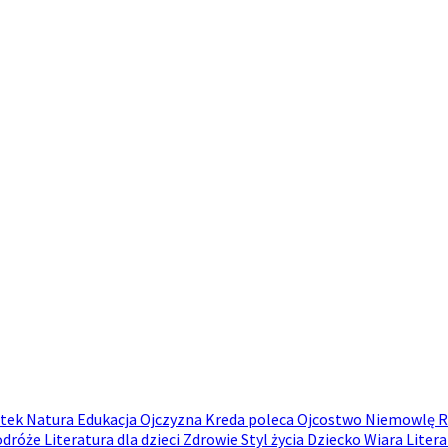
atek
Natura
Edukacja
Ojczyzna
Kreda poleca
Ojcostwo
Niemowlę
R
odróże
Literatura dla dzieci
Zdrowie
Styl życia
Dziecko
Wiara
Litera