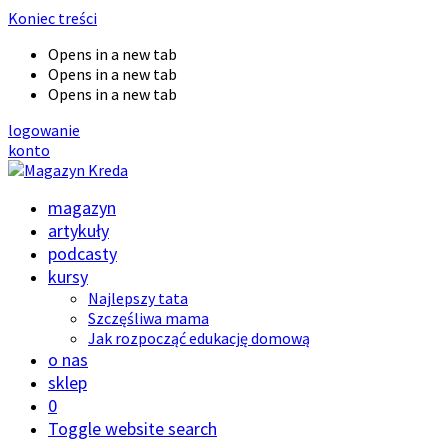
Koniec treści
Opens in a new tab
Opens in a new tab
Opens in a new tab
logowanie
konto
magazyn
artykuły
podcasty
kursy
Najlepszy tata
Szczęśliwa mama
Jak rozpocząć edukację domową
o nas
sklep
0
Toggle website search