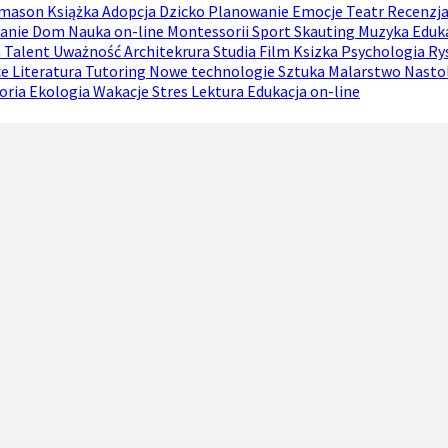
 mason
Książka
Adopcja
Dzicko
Planowanie
Emocje
Teatr
Recenzj
anie
Dom
Nauka on-line
Montessorii
Sport
Skauting
Muzyka
Eduka
a
Talent
Uważność
Architekrura
Studia
Film
Ksizka
Psychologia
Ry
ce
Literatura
Tutoring
Nowe technologie
Sztuka
Malarstwo
Nasto
oria
Ekologia
Wakacje
Stres
Lektura
Edukacja on-line