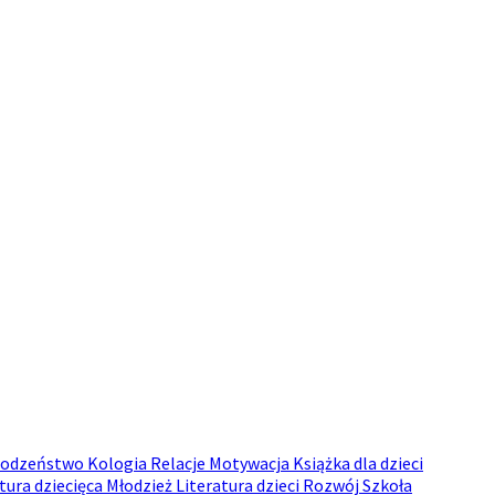
odzeństwo
Kologia
Relacje
Motywacja
Książka dla dzieci
tura dziecięca
Młodzież
Literatura dzieci
Rozwój
Szkoła