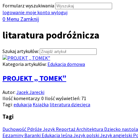
Formularz wyszukiwania
logowanie
moje konto
wyloguj
0
Menu
Zamknij
litaratura podróżnicza
Szukaj artykułów:
Kategoria artykułów:
Edukacja domowa
PROJEKT „ TOMEK”
Autor:
Jacek Jarecki
Ilość komentarzy:
0
Ilość wyświetleń:
71
Tagi:
edukacja
Książka
literatura dziecięca
Tagi
Duchowość
Pdróże
Język
Reportaż
Architektura
Dziecko nastol
Egzaminy
Baranki
Edukacja leśna
Język polski
Jezyk angielski
P