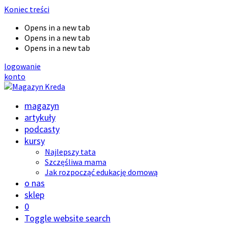
Koniec treści
Opens in a new tab
Opens in a new tab
Opens in a new tab
logowanie
konto
magazyn
artykuły
podcasty
kursy
Najlepszy tata
Szczęśliwa mama
Jak rozpocząć edukację domową
o nas
sklep
0
Toggle website search