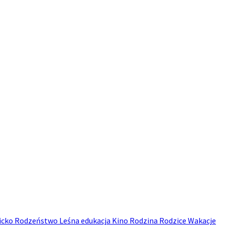
icko
Rodzeństwo
Leśna edukacja
Kino
Rodzina
Rodzice
Wakacje