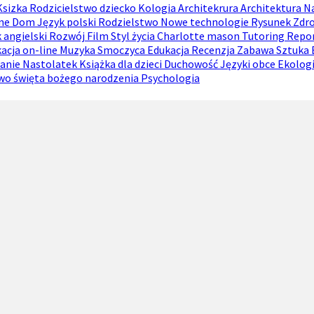
Ksizka
Rodzicielstwo dziecko
Kologia
Architekrura
Architektura
N
ine
Dom
Język polski
Rodzielstwo
Nowe technologie
Rysunek
Zdr
 angielski
Rozwój
Film
Styl życia
Charlotte mason
Tutoring
Repo
acja on-line
Muzyka
Smoczyca
Edukacja
Recenzja
Zabawa
Sztuka
anie
Nastolatek
Książka dla dzieci
Duchowość
Języki obce
Ekolog
two
święta bożego narodzenia
Psychologia