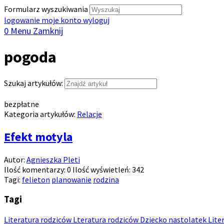
Formularz wyszukiwania
logowanie
moje konto
wyloguj
0
Menu
Zamknij
pogoda
Szukaj artykułów:
bezpłatne
Kategoria artykułów:
Relacje
Efekt motyla
Autor:
Agnieszka Pleti
Ilość komentarzy:
0
Ilość wyświetleń:
342
Tagi:
felieton
planowanie
rodzina
Tagi
Literatura rodziców
Lteratura rodziców
Dziecko nastolatek
Lite