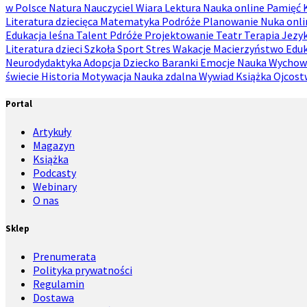
w Polsce
Natura
Nauczyciel
Wiara
Lektura
Nauka online
Pamięć
Literatura dziecięca
Matematyka
Podróże
Planowanie
Nuka onl
Edukacja leśna
Talent
Pdróże
Projektowanie
Teatr
Terapia
Jezyk
Literatura dzieci
Szkoła
Sport
Stres
Wakacje
Macierzyństwo
Eduk
Neurodydaktyka
Adopcja
Dziecko
Baranki
Emocje
Nauka
Wychow
świecie
Historia
Motywacja
Nauka zdalna
Wywiad
Książka
Ojcos
Portal
Artykuły
Magazyn
Książka
Podcasty
Webinary
O nas
Sklep
Prenumerata
Polityka prywatności
Regulamin
Dostawa