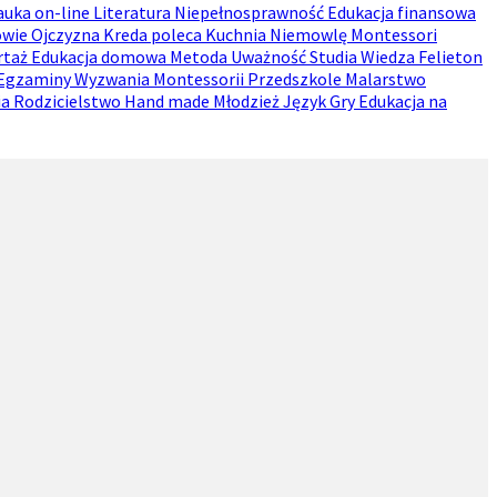
auka on-line
Literatura
Niepełnosprawność
Edukacja finansowa
owie
Ojczyzna
Kreda poleca
Kuchnia
Niemowlę
Montessori
rtaż
Edukacja domowa
Metoda
Uważność
Studia
Wiedza
Felieton
Egzaminy
Wyzwania
Montessorii
Przedszkole
Malarstwo
ia
Rodzicielstwo
Hand made
Młodzież
Język
Gry
Edukacja na