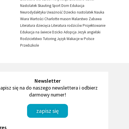
Nastolatek
Skauting
Sport
Dom
Edukacja
Neurodydaktyka
Uważność
Dziecko nastolatek
Nauka
Wiara
Wartości
Charlotte mason
Malarstwo
Zabawa
Literatura dziecięca
Literatura rodziców
Projektowanie
Edukacja na świecie
Dzicko
Adopcja
Jezyk angielski
Rodzicielstwo
Tutoring
Język
Wakacje w Polsce
Przedszkole
Newsletter
apisz się na do naszego newslettera i odbierz
darmowy numer!
zapisz się
res