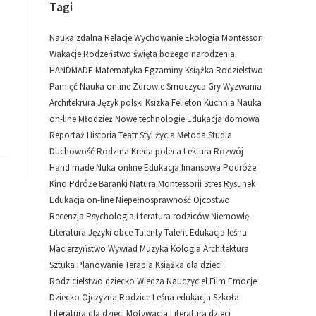
Tagi
Nauka zdalna
Relacje
Wychowanie
Ekologia
Montessori
Wakacje
Rodzeństwo
święta bożego narodzenia
HANDMADE
Matematyka
Egzaminy
Książka
Rodzielstwo
Pamięć
Nauka online
Zdrowie
Smoczyca
Gry
Wyzwania
Architekrura
Język polski
Ksizka
Felieton
Kuchnia
Nauka
on-line
Młodzież
Nowe technologie
Edukacja domowa
Reportaż
Historia
Teatr
Styl życia
Metoda
Studia
Duchowość
Rodzina
Kreda poleca
Lektura
Rozwój
Hand made
Nuka online
Edukacja finansowa
Podróże
Kino
Pdróże
Baranki
Natura
Montessorii
Stres
Rysunek
Edukacja on-line
Niepełnosprawność
Ojcostwo
Recenzja
Psychologia
Lteratura rodziców
Niemowlę
Literatura
Języki obce
Talenty
Talent
Edukacja leśna
Macierzyństwo
Wywiad
Muzyka
Kologia
Architektura
Sztuka
Planowanie
Terapia
Książka dla dzieci
Rodzicielstwo dziecko
Wiedza
Nauczyciel
Film
Emocje
Dziecko
Ojczyzna
Rodzice
Leśna edukacja
Szkoła
Literatura dla dzieci
Motywacja
Literatura dzieci