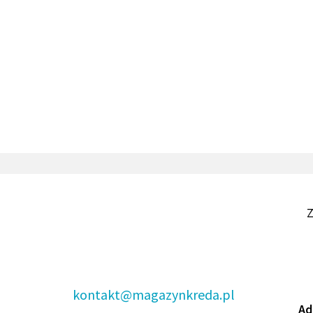
Z
kontakt@magazynkreda.pl
Ad