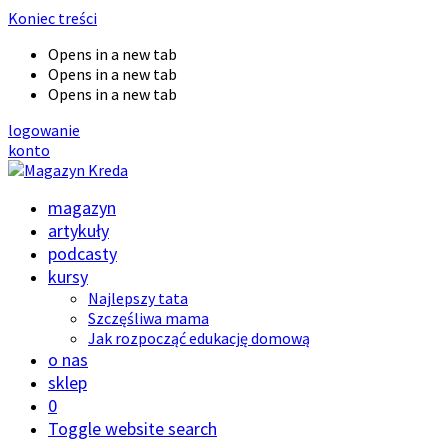
Koniec treści
Opens in a new tab
Opens in a new tab
Opens in a new tab
logowanie
konto
magazyn
artykuły
podcasty
kursy
Najlepszy tata
Szczęśliwa mama
Jak rozpocząć edukację domową
o nas
sklep
0
Toggle website search