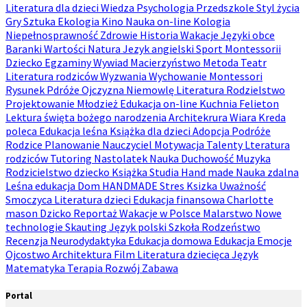
Literatura dla dzieci
Wiedza
Psychologia
Przedszkole
Styl życia
Gry
Sztuka
Ekologia
Kino
Nauka on-line
Kologia
Niepełnosprawność
Zdrowie
Historia
Wakacje
Języki obce
Baranki
Wartości
Natura
Jezyk angielski
Sport
Montessorii
Dziecko
Egzaminy
Wywiad
Macierzyństwo
Metoda
Teatr
Literatura rodziców
Wyzwania
Wychowanie
Montessori
Rysunek
Pdróże
Ojczyzna
Niemowlę
Literatura
Rodzielstwo
Projektowanie
Młodzież
Edukacja on-line
Kuchnia
Felieton
Lektura
święta bożego narodzenia
Architekrura
Wiara
Kreda
poleca
Edukacja leśna
Książka dla dzieci
Adopcja
Podróże
Rodzice
Planowanie
Nauczyciel
Motywacja
Talenty
Lteratura
rodziców
Tutoring
Nastolatek
Nauka
Duchowość
Muzyka
Rodzicielstwo dziecko
Książka
Studia
Hand made
Nauka zdalna
Leśna edukacja
Dom
HANDMADE
Stres
Ksizka
Uważność
Smoczyca
Literatura dzieci
Edukacja finansowa
Charlotte
mason
Dzicko
Reportaż
Wakacje w Polsce
Malarstwo
Nowe
technologie
Skauting
Język polski
Szkoła
Rodzeństwo
Recenzja
Neurodydaktyka
Edukacja domowa
Edukacja
Emocje
Ojcostwo
Architektura
Film
Literatura dziecięca
Język
Matematyka
Terapia
Rozwój
Zabawa
Portal