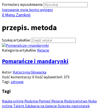
Formularz wyszukiwania
logowanie
moje konto
wyloguj
0
Menu
Zamknij
przepis. metoda
Szukaj artykułów:
Kategoria artykułów:
Relacje
Pomarańcze i mandarynki
Autor:
Katarzyna Głowacka
Ilość komentarzy:
0
Ilość wyświetleń:
373
Tagi:
zdrowie
Tagi
Nauka online
Rodzina
Pamięć
Relacje
Rodzicielstwo
Nuka
online
Talent
Edukacja na świecie
Dziecko nastolatek