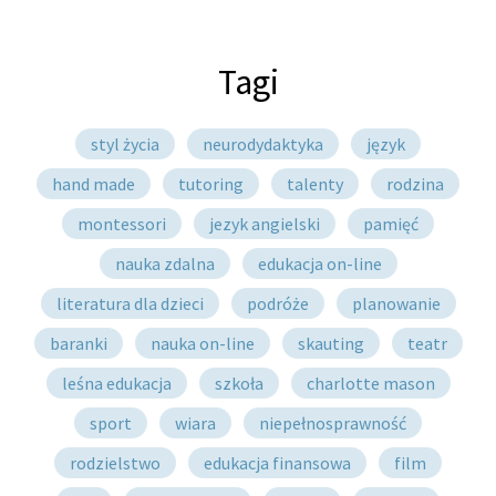
Tagi
styl życia
neurodydaktyka
język
hand made
tutoring
talenty
rodzina
montessori
jezyk angielski
pamięć
nauka zdalna
edukacja on-line
literatura dla dzieci
podróże
planowanie
baranki
nauka on-line
skauting
teatr
leśna edukacja
szkoła
charlotte mason
sport
wiara
niepełnosprawność
rodzielstwo
edukacja finansowa
film