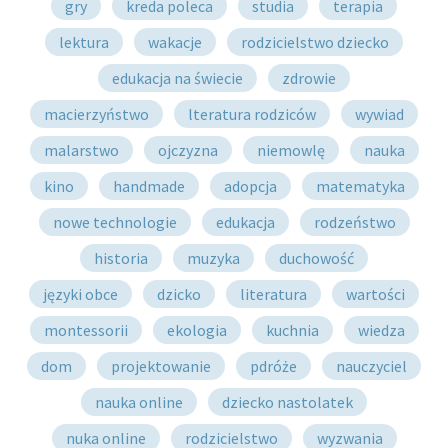
gry
kreda poleca
studia
terapia
lektura
wakacje
rodzicielstwo dziecko
edukacja na świecie
zdrowie
macierzyństwo
lteratura rodziców
wywiad
malarstwo
ojczyzna
niemowlę
nauka
kino
handmade
adopcja
matematyka
nowe technologie
edukacja
rodzeństwo
historia
muzyka
duchowość
języki obce
dzicko
literatura
wartości
montessorii
ekologia
kuchnia
wiedza
dom
projektowanie
pdróże
nauczyciel
nauka online
dziecko nastolatek
nuka online
rodzicielstwo
wyzwania