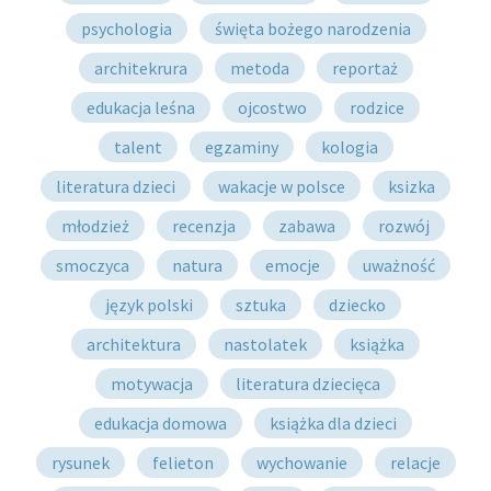
psychologia
święta bożego narodzenia
architekrura
metoda
reportaż
edukacja leśna
ojcostwo
rodzice
talent
egzaminy
kologia
literatura dzieci
wakacje w polsce
ksizka
młodzież
recenzja
zabawa
rozwój
smoczyca
natura
emocje
uważność
język polski
sztuka
dziecko
architektura
nastolatek
książka
motywacja
literatura dziecięca
edukacja domowa
książka dla dzieci
rysunek
felieton
wychowanie
relacje