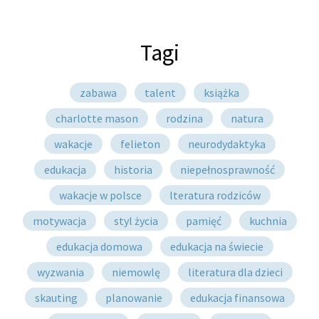
Tagi
zabawa
talent
książka
charlotte mason
rodzina
natura
wakacje
felieton
neurodydaktyka
edukacja
historia
niepełnosprawność
wakacje w polsce
lteratura rodziców
motywacja
styl życia
pamięć
kuchnia
edukacja domowa
edukacja na świecie
wyzwania
niemowlę
literatura dla dzieci
skauting
planowanie
edukacja finansowa