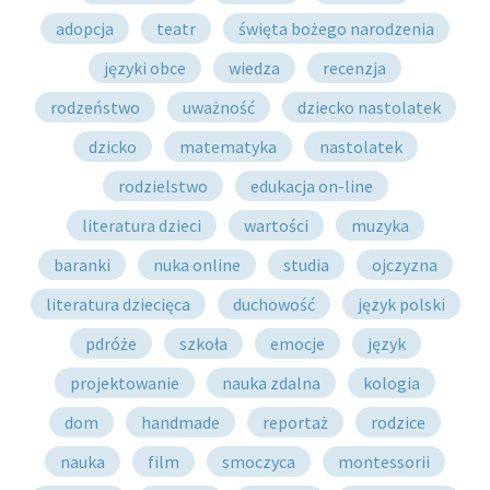
adopcja
teatr
święta bożego narodzenia
języki obce
wiedza
recenzja
rodzeństwo
uważność
dziecko nastolatek
dzicko
matematyka
nastolatek
rodzielstwo
edukacja on-line
literatura dzieci
wartości
muzyka
baranki
nuka online
studia
ojczyzna
literatura dziecięca
duchowość
język polski
pdróże
szkoła
emocje
język
projektowanie
nauka zdalna
kologia
dom
handmade
reportaż
rodzice
nauka
film
smoczyca
montessorii