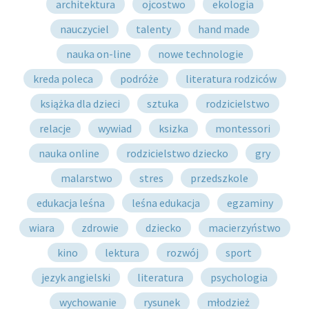
architektura
ojcostwo
ekologia
nauczyciel
talenty
hand made
nauka on-line
nowe technologie
kreda poleca
podróże
literatura rodziców
książka dla dzieci
sztuka
rodzicielstwo
relacje
wywiad
ksizka
montessori
nauka online
rodzicielstwo dziecko
gry
malarstwo
stres
przedszkole
edukacja leśna
leśna edukacja
egzaminy
wiara
zdrowie
dziecko
macierzyństwo
kino
lektura
rozwój
sport
jezyk angielski
literatura
psychologia
wychowanie
rysunek
młodzież