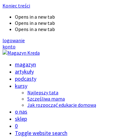
Koniec treści
Opens in a new tab
Opens in a new tab
Opens in a new tab
logowanie
konto
magazyn
artykuły
podcasty
kursy
Najlepszy tata
Szczęśliwa mama
Jak rozpocząć edukację domową
o nas
sklep
0
Toggle website search