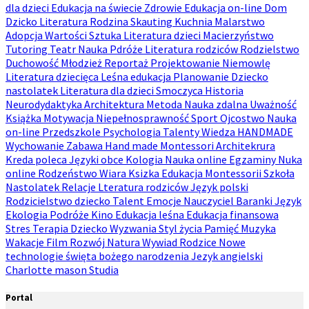
dla dzieci
Edukacja na świecie
Zdrowie
Edukacja on-line
Dom
Dzicko
Literatura
Rodzina
Skauting
Kuchnia
Malarstwo
Adopcja
Wartości
Sztuka
Literatura dzieci
Macierzyństwo
Tutoring
Teatr
Nauka
Pdróże
Literatura rodziców
Rodzielstwo
Duchowość
Młodzież
Reportaż
Projektowanie
Niemowlę
Literatura dziecięca
Leśna edukacja
Planowanie
Dziecko
nastolatek
Literatura dla dzieci
Smoczyca
Historia
Neurodydaktyka
Architektura
Metoda
Nauka zdalna
Uważność
Książka
Motywacja
Niepełnosprawność
Sport
Ojcostwo
Nauka
on-line
Przedszkole
Psychologia
Talenty
Wiedza
HANDMADE
Wychowanie
Zabawa
Hand made
Montessori
Architekrura
Kreda poleca
Języki obce
Kologia
Nauka online
Egzaminy
Nuka
online
Rodzeństwo
Wiara
Ksizka
Edukacja
Montessorii
Szkoła
Nastolatek
Relacje
Lteratura rodziców
Język polski
Rodzicielstwo dziecko
Talent
Emocje
Nauczyciel
Baranki
Język
Ekologia
Podróże
Kino
Edukacja leśna
Edukacja finansowa
Stres
Terapia
Dziecko
Wyzwania
Styl życia
Pamięć
Muzyka
Wakacje
Film
Rozwój
Natura
Wywiad
Rodzice
Nowe
technologie
święta bożego narodzenia
Jezyk angielski
Charlotte mason
Studia
Portal