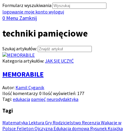
Formularz wyszukiwania
logowanie
moje konto
wyloguj
0
Menu
Zamknij
techniki pamięciowe
Szukaj artykułów:
Kategoria artykułów:
JAK SIĘ UCZYĆ
MEMORABILE
Autor:
Kamil Cyganik
Ilość komentarzy:
0
Ilość wyświetleń:
177
Tagi:
edukacja
pamięć
neurodydaktyka
Tagi
Matematyka
Lektura
Gry
Rodzicielstwo
Recenzja
Wakacje w
Polsce
Felieton
Ojczyzna
Edukacja domowa
Rysunek
Książka