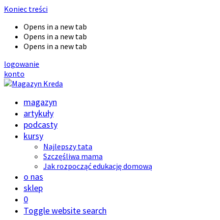
Koniec treści
Opens in a new tab
Opens in a new tab
Opens in a new tab
logowanie
konto
magazyn
artykuły
podcasty
kursy
Najlepszy tata
Szczęśliwa mama
Jak rozpocząć edukację domową
o nas
sklep
0
Toggle website search