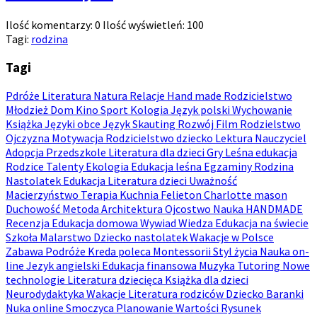
Ilość komentarzy:
0
Ilość wyświetleń:
100
Tagi:
rodzina
Tagi
Pdróże
Literatura
Natura
Relacje
Hand made
Rodzicielstwo
Młodzież
Dom
Kino
Sport
Kologia
Język polski
Wychowanie
Książka
Języki obce
Język
Skauting
Rozwój
Film
Rodzielstwo
Ojczyzna
Motywacja
Rodzicielstwo dziecko
Lektura
Nauczyciel
Adopcja
Przedszkole
Literatura dla dzieci
Gry
Leśna edukacja
Rodzice
Talenty
Ekologia
Edukacja leśna
Egzaminy
Rodzina
Nastolatek
Edukacja
Literatura dzieci
Uważność
Macierzyństwo
Terapia
Kuchnia
Felieton
Charlotte mason
Duchowość
Metoda
Architektura
Ojcostwo
Nauka
HANDMADE
Recenzja
Edukacja domowa
Wywiad
Wiedza
Edukacja na świecie
Szkoła
Malarstwo
Dziecko nastolatek
Wakacje w Polsce
Zabawa
Podróże
Kreda poleca
Montessorii
Styl życia
Nauka on-
line
Jezyk angielski
Edukacja finansowa
Muzyka
Tutoring
Nowe
technologie
Literatura dziecięca
Książka dla dzieci
Neurodydaktyka
Wakacje
Literatura rodziców
Dziecko
Baranki
Nuka online
Smoczyca
Planowanie
Wartości
Rysunek