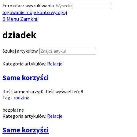
Formularz wyszukiwania
logowanie
moje konto
wyloguj
0
Menu
Zamknij
dziadek
Szukaj artykułów:
Kategoria artykułów:
Relacje
Same korzyści
Ilość komentarzy:
0
Ilość wyświetleń:
8
Tagi:
rodzina
bezpłatne
Kategoria artykułów:
Relacje
Same korzyści