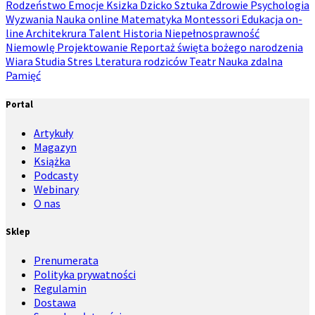
Rodzeństwo
Emocje
Ksizka
Dzicko
Sztuka
Zdrowie
Psychologia
Wyzwania
Nauka online
Matematyka
Montessori
Edukacja on-
line
Architekrura
Talent
Historia
Niepełnosprawność
Niemowlę
Projektowanie
Reportaż
święta bożego narodzenia
Wiara
Studia
Stres
Lteratura rodziców
Teatr
Nauka zdalna
Pamięć
Portal
Artykuły
Magazyn
Książka
Podcasty
Webinary
O nas
Sklep
Prenumerata
Polityka prywatności
Regulamin
Dostawa