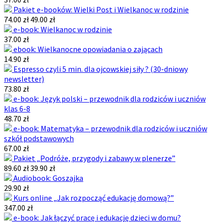
Pakiet e-booków: Wielki Post i Wielkanoc w rodzinie
74.00 zł
49.00 zł
e-book: Wielkanoc w rodzinie
37.00 zł
ebook: Wielkanocne opowiadania o zającach
14.90 zł
Espresso czyli 5 min. dla ojcowskiej siły ? (30-dniowy
newsletter)
73.80 zł
e-book: Język polski – przewodnik dla rodziców i uczniów
klas 6-8
48.70 zł
e-book: Matematyka – przewodnik dla rodziców i uczniów
szkół podstawowych
67.00 zł
Pakiet „Podróże, przygody i zabawy w plenerze”
89.60 zł
39.90 zł
Audiobook: Goszajka
29.90 zł
Kurs online „Jak rozpocząć edukację domową?”
347.00 zł
e-book: Jak łączyć pracę i edukację dzieci w domu?