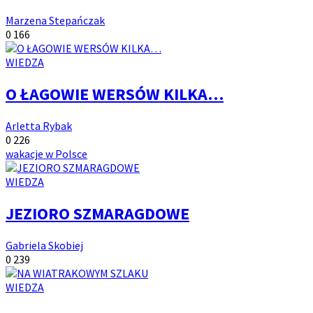
Autor:
Marzena Stepańczak
Ilość
Ilość
0
166
komentarzy:
wyświetleń:
Kategoria
WIEDZA
artykułów:
O ŁAGOWIE WERSÓW KILKA…
Autor:
Arletta Rybak
Ilość
Ilość
0
226
komentarzy:
Tagi:
wyświetleń:
wakacje w Polsce
Kategoria
WIEDZA
artykułów:
JEZIORO SZMARAGDOWE
Autor:
Gabriela Skobiej
Ilość
Ilość
0
239
komentarzy:
wyświetleń:
Kategoria
WIEDZA
artykułów: