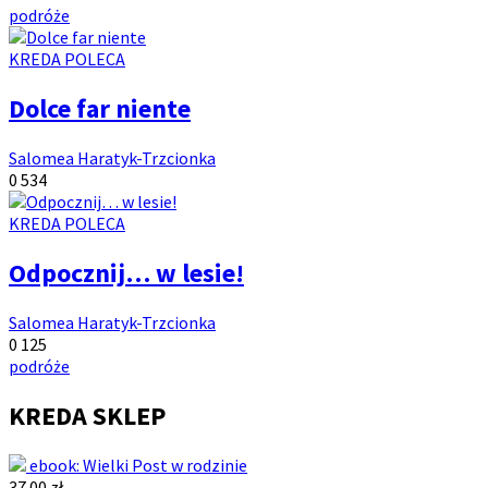
komentarzy:
Tagi:
wyświetleń:
podróże
Kategoria
KREDA POLECA
artykułów:
Dolce far niente
Autor:
Salomea Haratyk-Trzcionka
Ilość
Ilość
0
534
komentarzy:
wyświetleń:
Kategoria
KREDA POLECA
artykułów:
Odpocznij… w lesie!
Autor:
Salomea Haratyk-Trzcionka
Ilość
Ilość
0
125
komentarzy:
Tagi:
wyświetleń:
podróże
KREDA SKLEP
ebook: Wielki Post w rodzinie
37.00 zł