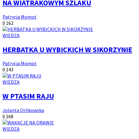
NA WIATRAKOWYM SZLAKU
Autor:
Patrycja Momot
Ilość
Ilość
0
162
komentarzy:
wyświetleń:
Kategoria
WIEDZA
artykułów:
HERBATKA U WYBICKICH W SIKORZYNIE
Autor:
Patrycja Momot
Ilość
Ilość
0
143
komentarzy:
wyświetleń:
Kategoria
WIEDZA
artykułów:
W PTASIM RAJU
Autor:
Jolanta Orlikowska
Ilość
Ilość
0
168
komentarzy:
wyświetleń:
Kategoria
WIEDZA
artykułów: