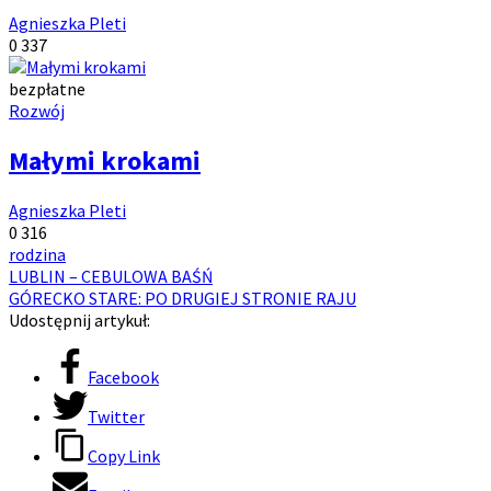
Autor:
Agnieszka Pleti
Ilość
Ilość
0
337
komentarzy:
wyświetleń:
bezpłatne
Kategoria
Rozwój
artykułów:
Małymi krokami
Autor:
Agnieszka Pleti
Ilość
Ilość
0
316
komentarzy:
Tagi:
wyświetleń:
rodzina
Czytaj
LUBLIN – CEBULOWA BAŚŃ
GÓRECKO STARE: PO DRUGIEJ STRONIE RAJU
więcej
Udostępnij artykuł:
Facebook
Twitter
Copy Link