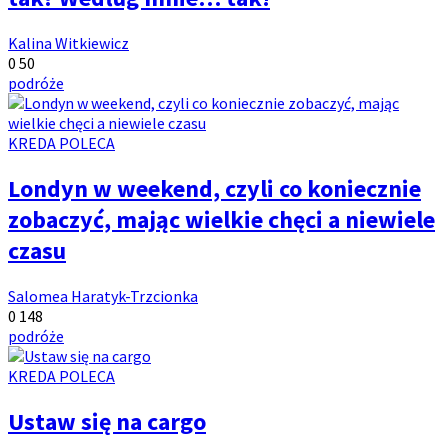
Autor:
Kalina Witkiewicz
Ilość
Ilość
0
50
komentarzy:
Tagi:
wyświetleń:
podróże
Kategoria
KREDA POLECA
artykułów:
Londyn w weekend, czyli co koniecznie
zobaczyć, mając wielkie chęci a niewiele
czasu
Autor:
Salomea Haratyk-Trzcionka
Ilość
Ilość
0
148
komentarzy:
Tagi:
wyświetleń:
podróże
Kategoria
KREDA POLECA
artykułów:
Ustaw się na cargo