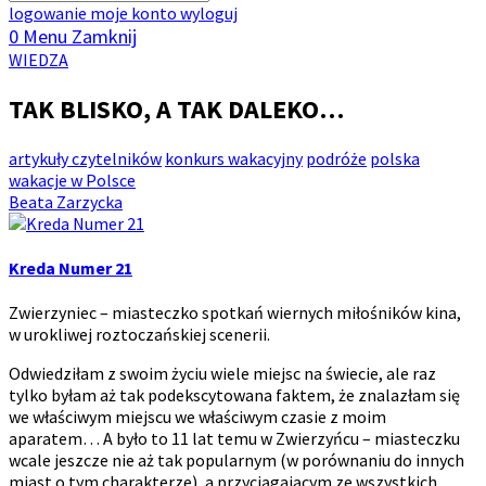
wyszukiwania
logowanie
moje konto
wyloguj
0
Menu
Zamknij
Kategoria
WIEDZA
artykułów:
TAK BLISKO, A TAK DALEKO…
Tagi:
artykuły czytelników
konkurs wakacyjny
podróże
polska
wakacje w Polsce
Autor:
Beata Zarzycka
Kreda Numer 21
Zwierzyniec – miasteczko spotkań wiernych miłośników kina,
w urokliwej roztoczańskiej scenerii.
Odwiedziłam z swoim życiu wiele miejsc na świecie, ale raz
tylko byłam aż tak podekscytowana faktem, że znalazłam się
we właściwym miejscu we właściwym czasie z moim
aparatem… A było to 11 lat temu w Zwierzyńcu – miasteczku
wcale jeszcze nie aż tak popularnym (w porównaniu do innych
miast o tym charakterze), a przyciągającym ze wszystkich