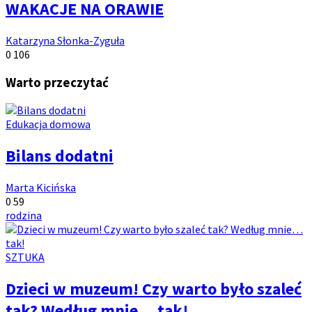
WAKACJE NA ORAWIE
Autor:
Katarzyna Słonka-Zyguła
Ilość
Ilość
0
106
komentarzy:
wyświetleń:
Warto przeczytać
Kategoria
Edukacja domowa
artykułów:
Bilans dodatni
Autor:
Marta Kicińska
Ilość
Ilość
0
59
komentarzy:
Tagi:
wyświetleń:
rodzina
Kategoria
SZTUKA
artykułów:
Dzieci w muzeum! Czy warto było szaleć
tak? Według mnie… tak!