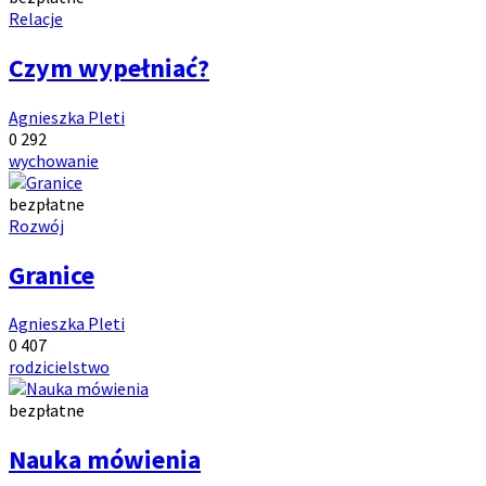
Kategoria
Relacje
artykułów:
Czym wypełniać?
Autor:
Agnieszka Pleti
Ilość
Ilość
0
292
komentarzy:
Tagi:
wyświetleń:
wychowanie
bezpłatne
Kategoria
Rozwój
artykułów:
Granice
Autor:
Agnieszka Pleti
Ilość
Ilość
0
407
komentarzy:
Tagi:
wyświetleń:
rodzicielstwo
bezpłatne
Kategoria
artykułów:
Nauka mówienia