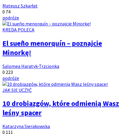
Autor:
Mateusz Szkarłat
Ilość
Ilość
0
74
komentarzy:
Tagi:
wyświetleń:
podróże
Kategoria
KREDA POLECA
artykułów:
El sueño menorquín – poznajcie
Minorkę!
Autor:
Salomea Haratyk-Trzcionka
Ilość
Ilość
0
223
komentarzy:
Tagi:
wyświetleń:
podróże
Kategoria
JAK SIĘ UCZYĆ
artykułów:
10 drobiazgów, które odmienią Wasz
leśny spacer
Autor:
Katarzyna Sierakowska
Ilość
Ilość
0
111