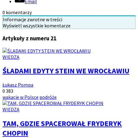
Email
0
komentarzy
Informacje zwrotne w treści
Wyświetl wszystkie komentarze
Artykuły z numeru 21
Kategoria
WIEDZA
artykułów:
ŚLADAMI EDYTY STEIN WE WROCŁAWIU
Autor:
Łukasz Pompa
Ilość
Ilość
0
383
komentarzy:
Tagi:
wyświetleń:
wakacje w Polsce
podróże
Kategoria
WIEDZA
artykułów:
TAM, GDZIE SPACEROWAŁ FRYDERYK
CHOPIN