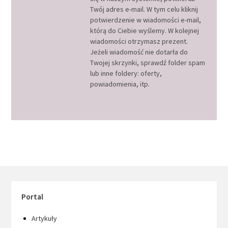
Twój adres e-mail. W tym celu kliknij
potwierdzenie w wiadomości e-mail,
którą do Ciebie wyślemy. W kolejnej
wiadomości otrzymasz prezent.
Jeżeli wiadomość nie dotarła do
Twojej skrzynki, sprawdź folder spam
lub inne foldery: oferty,
powiadomienia, itp.
Portal
Artykuły