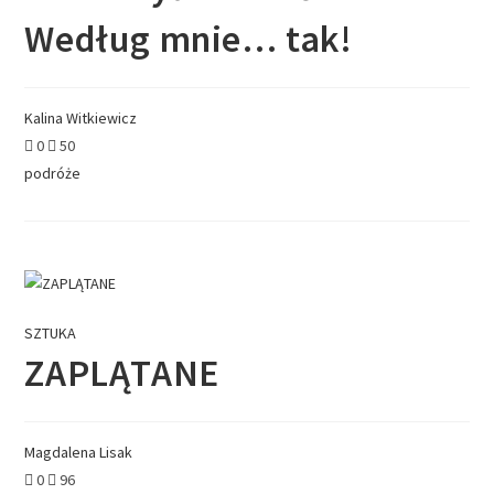
Według mnie… tak!
Kalina Witkiewicz
0
50
podróże
SZTUKA
ZAPLĄTANE
Magdalena Lisak
0
96