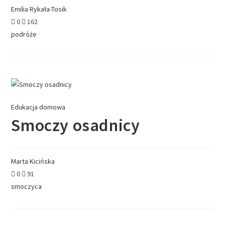
Emilia Rykała-Tosik
0
162
podróże
Edukacja domowa
Smoczy osadnicy
Marta Kicińska
0
91
smoczyca