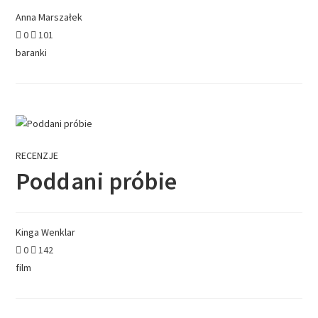
Anna Marszałek
0
101
baranki
RECENZJE
Poddani próbie
Kinga Wenklar
0
142
film