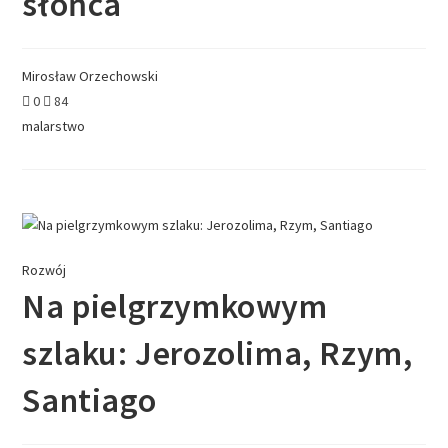
słońca
Mirosław Orzechowski
0
84
malarstwo
Rozwój
Na pielgrzymkowym
szlaku: Jerozolima, Rzym,
Santiago