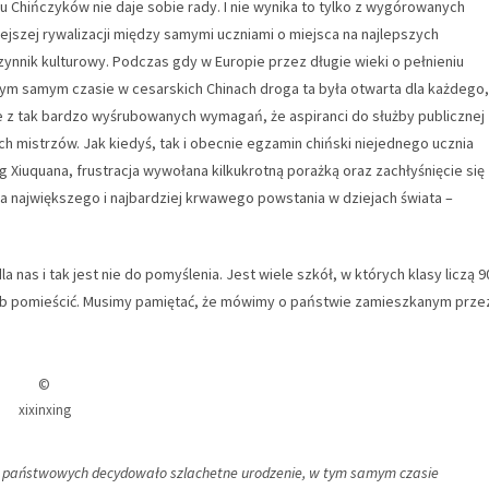
lu Chińczyków nie daje sobie rady. I nie wynika to tylko z wygórowanych
jszej rywalizacji między samymi uczniami o miejsca na najlepszych
ynnik kulturowy. Podczas gdy w Europie przez długie wieki o pełnieniu
m samym czasie w cesarskich Chinach droga ta była otwarta dla każdego,
 z tak bardzo wyśrubowanych wymagań, że aspiranci do służby publicznej
h mistrzów. Jak kiedyś, tak i obecnie egzamin chiński niejednego ucznia
 Xiuquana, frustracja wywołana kilkukrotną porażką oraz zachłyśnięcie się
a największego i najbardziej krwawego powstania w dziejach świata –
la nas i tak jest nie do pomyślenia. Jest wiele szkół, w których klasy liczą 9
osób pomieścić. Musimy pamiętać, że mówimy o państwie zamieszkanym prze
©
xixinxing
dów państwowych decydowało szlachetne urodzenie, w tym samym czasie