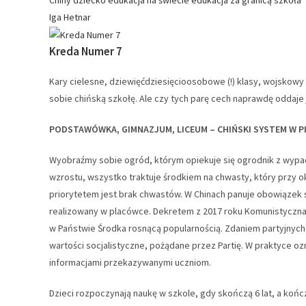
Chiny
dziecko
edukacja na świecie
edukacja za granicą
szkoła
Iga Hetnar
Kreda Numer 7
Kary cielesne, dziewięćdziesięcioosobowe (!) klasy, wojskowy 
sobie chińską szkołę. Ale czy tych parę cech naprawdę oddaje
PODSTAWÓWKA, GIMNAZJUM, LICEUM – CHIŃSKI SYSTEM W P
Wyobraźmy sobie ogród, którym opiekuje się ogrodnik z wypac
wzrostu, wszystko traktuje środkiem na chwasty, który przy ok
priorytetem jest brak chwastów. W Chinach panuje obowiązek s
realizowany w placówce. Dekretem z 2017 roku Komunistyczna 
w Państwie Środka rosnącą popularnością. Zdaniem partyjnych
wartości socjalistyczne, pożądane przez Partię. W praktyce ozn
informacjami przekazywanymi uczniom.
Dzieci rozpoczynają naukę w szkole, gdy skończą 6 lat, a koń