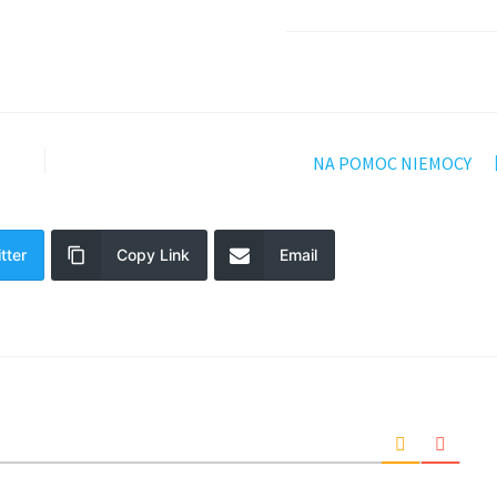
NA POMOC NIEMOCY
tter
Copy Link
Email