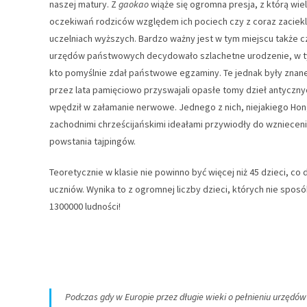
naszej matury. Z
gaokao
wiąże się ogromna presja, z którą wie
oczekiwań rodziców względem ich pociech czy z coraz zaciekle
uczelniach wyższych. Bardzo ważny jest w tym miejscu także cz
urzędów państwowych decydowało szlachetne urodzenie, w ty
kto pomyślnie zdał państwowe egzaminy. Te jednak były znane
przez lata pamięciowo przyswajali opasłe tomy dzieł antycznyc
wpędził w załamanie nerwowe. Jednego z nich, niejakiego Hong
zachodnimi chrześcijańskimi ideałami przywiodły do wznieceni
powstania tajpingów.
Teoretycznie w klasie nie powinno być więcej niż 45 dzieci, co d
uczniów. Wynika to z ogromnej liczby dzieci, których nie sp
1300000 ludności!
Podczas gdy w Europie przez długie wieki o pełnieniu urzę