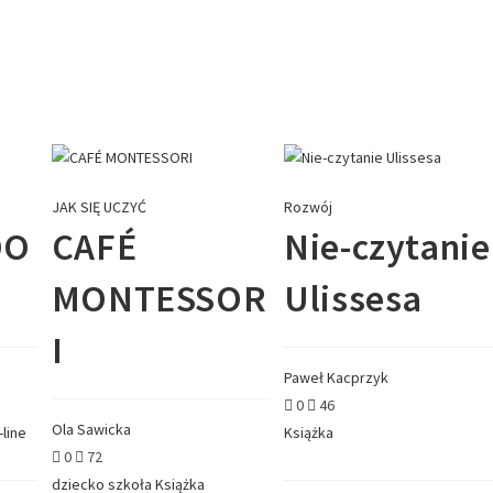
JAK SIĘ UCZYĆ
Rozwój
DO
CAFÉ
Nie-czytanie
MONTESSOR
Ulissesa
I
Paweł Kacprzyk
0
46
Ola Sawicka
-line
Książka
0
72
dziecko
szkoła
Książka