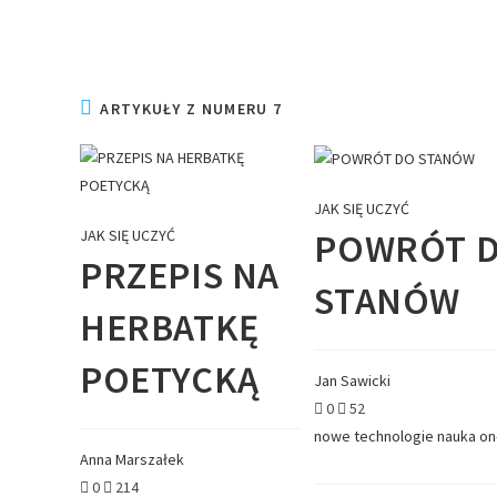
ARTYKUŁY Z NUMERU 7
JAK SIĘ UCZYĆ
JAK SIĘ UCZYĆ
POWRÓT 
PRZEPIS NA
STANÓW
HERBATKĘ
POETYCKĄ
Jan Sawicki
0
52
nowe technologie
nauka on
Anna Marszałek
0
214