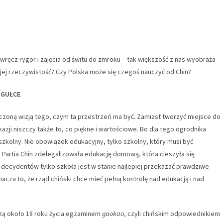
wręcz rygor i zajęcia od świtu do zmroku – tak większość z nas wyobraża
 jej rzeczywistość? Czy Polska może się czegoś nauczyć od Chin?
IGUŁCE
zoną wizją tego, czym ta przestrzeń ma być. Zamiast tworzyć miejsce do
azji niszczy także to, co piękne i wartościowe. Bo dla tego ogrodnika
zkolny. Nie obowiązek edukacyjny, tylko szkolny, który musi być
Partia Chin zdelegalizowała edukację domową, która cieszyła się
 decydentów tylko szkoła jest w stanie najlepiej przekazać prawdziwe
acza to, że rząd chiński chce mieć pełną kontrolę nad edukacją i nad
czą około 18 roku życia egzaminem
gaokao
, czyli chińskim odpowiednikiem